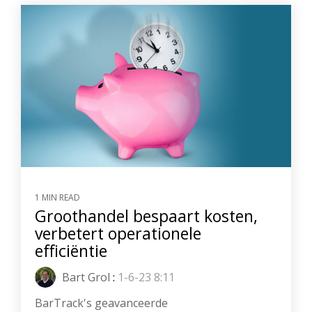
1 MIN READ
Groothandel bespaart kosten,
verbetert operationele
efficiëntie
Bart Grol
:
1-6-23 8:11
BarTrack's geavanceerde