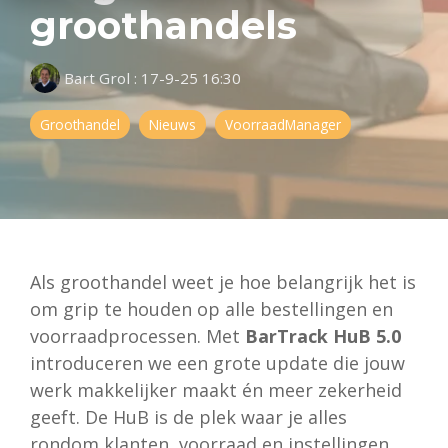
groothandels
Bart Grol
:
17-9-25 16:30
Groothandel
Nieuws
VoorraadManager
Als groothandel weet je hoe belangrijk het is
om grip te houden op alle bestellingen en
voorraadprocessen. Met
BarTrack HuB 5.0
introduceren we een grote update die jouw
werk makkelijker maakt én meer zekerheid
geeft. De HuB is de plek waar je alles
rondom klanten, voorraad en instellingen