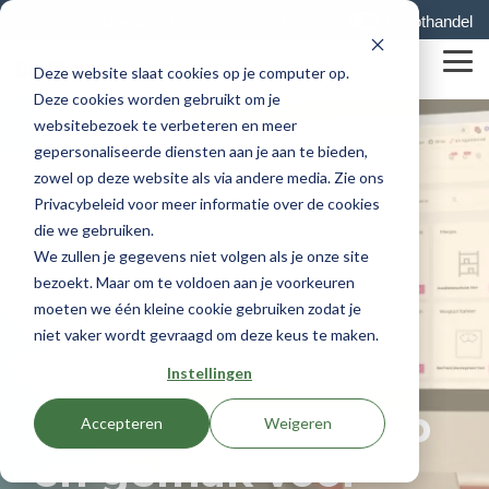
Skip
Download
Support
Besteller
Groothandel
to
the
Tog
main
Deze website slaat cookies op je computer op.
Me
content.
Deze cookies worden gebruikt om je
websitebezoek te verbeteren en meer
gepersonaliseerde diensten aan je aan te bieden,
zowel op deze website als via andere media. Zie ons
Privacybeleid voor meer informatie over de cookies
die we gebruiken.
We zullen je gegevens niet volgen als je onze site
bezoekt. Maar om te voldoen aan je voorkeuren
moeten we één kleine cookie gebruiken zodat je
niet vaker wordt gevraagd om deze keus te maken.
Instellingen
1 MIN READ
HuB 5.0: Meer grip
Accepteren
Weigeren
en gemak voor