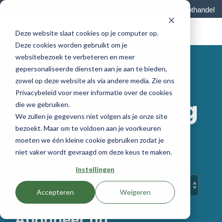
Skip
Download
Support
Besteller
Groothandel
to
the
Tog
main
Deze website slaat cookies op je computer op.
Me
content.
Deze cookies worden gebruikt om je
websitebezoek te verbeteren en meer
gepersonaliseerde diensten aan je aan te bieden,
zowel op deze website als via andere media. Zie ons
Privacybeleid voor meer informatie over de cookies
BarTrack blog
die we gebruiken.
We zullen je gegevens niet volgen als je onze site
bezoekt. Maar om te voldoen aan je voorkeuren
Lees hier over onze innovaties en
moeten we één kleine cookie gebruiken zodat je
verhalen uit de praktijk.
niet vaker wordt gevraagd om deze keus te maken.
Instellingen
Accepteren
Weigeren
Abonneer nu