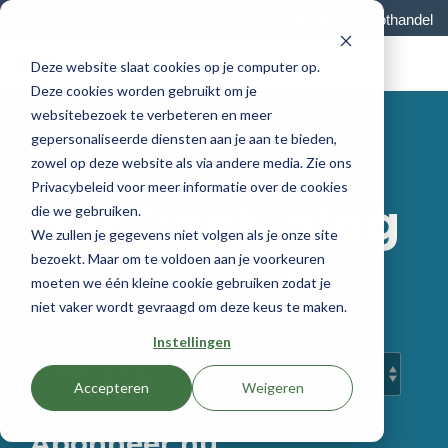
Skip
Download
Support
Besteller
Groothandel
to
the
Tog
main
Deze website slaat cookies op je computer op.
Me
content.
Deze cookies worden gebruikt om je
websitebezoek te verbeteren en meer
gepersonaliseerde diensten aan je aan te bieden,
zowel op deze website als via andere media. Zie ons
Privacybeleid voor meer informatie over de cookies
BarTrack blog
die we gebruiken.
We zullen je gegevens niet volgen als je onze site
bezoekt. Maar om te voldoen aan je voorkeuren
Lees hier over onze innovaties en
moeten we één kleine cookie gebruiken zodat je
verhalen uit de praktijk.
niet vaker wordt gevraagd om deze keus te maken.
Instellingen
Accepteren
Weigeren
Abonneer nu