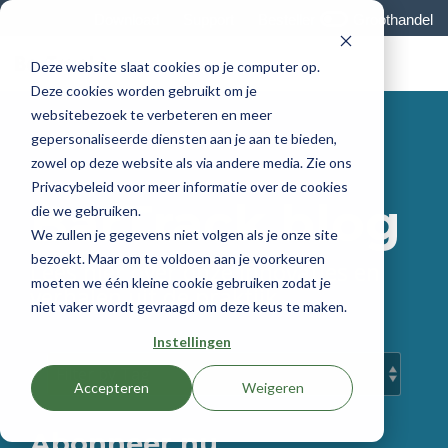
Skip
Download
Support
Besteller
Groothandel
to
the
Tog
main
Deze website slaat cookies op je computer op.
Me
content.
Deze cookies worden gebruikt om je
websitebezoek te verbeteren en meer
gepersonaliseerde diensten aan je aan te bieden,
zowel op deze website als via andere media. Zie ons
Privacybeleid voor meer informatie over de cookies
BarTrack blog
die we gebruiken.
We zullen je gegevens niet volgen als je onze site
bezoekt. Maar om te voldoen aan je voorkeuren
Lees hier over onze innovaties en
moeten we één kleine cookie gebruiken zodat je
verhalen uit de praktijk.
niet vaker wordt gevraagd om deze keus te maken.
Instellingen
Accepteren
Weigeren
Abonneer nu